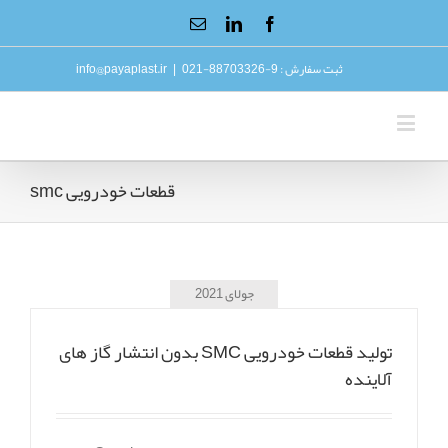
ثبت سفارش : 9-88703326-021
|
info@payaplast.ir
قطعات خودرویی smc
جولای 2021
تولید قطعات خودرویی SMC بدون انتشار گاز های
آلاینده