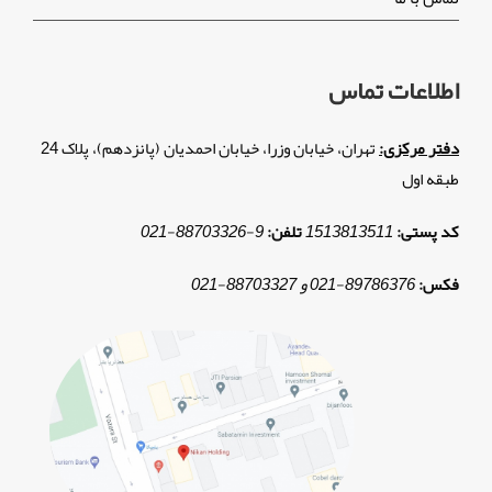
اطلاعات تماس
دفتر مرکزی:
تهران، خیابان وزرا، خیابان احمدیان (پانزدهم)، پلاک 24
طبقه اول
کد پستی:
1513813511
تلفن:
9
-
88703326
-
021
فکس:
89786376
-
021 و
88703327
-
021