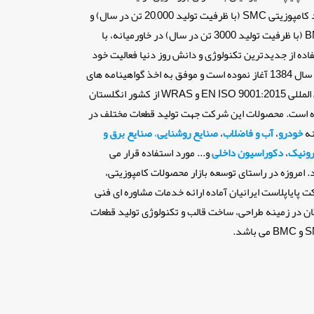
مواد کامپوزیتی SMC (با ظرفیت تولید 20,000 تن در سال) و
BMC (با ظرفیت تولید 3000 تن در سال) در خاورمیانه، با
اده از جدیدترین تکنولوژی و دانش روز دنیا فعالیت خود
را از سال 1384 آغاز نموده است و موفق به اخذ گواهینامه های
بین المللی EN ISO 9001:2015 و WRAS از کشور انگلستان
است. محصولات این شرکت جهت تولید قطعات مختلف در
نه
خودرو
،
آب و فاضلاب
،
صنایع روشنایی
،
صنایع برق و
رونیک
،
دکوراسیون داخلی
و... مورد استفاده قرار می
. امروزه در راستای توسعه بازار محصولات کامپوزیتی،
 پایاپلاست ایرانیان آماده ارائه خدمات مشاوره ای فنی
ان در زمینه طراحی، ساخت قالب و تکنولوژی تولید قطعات
ی باشد.