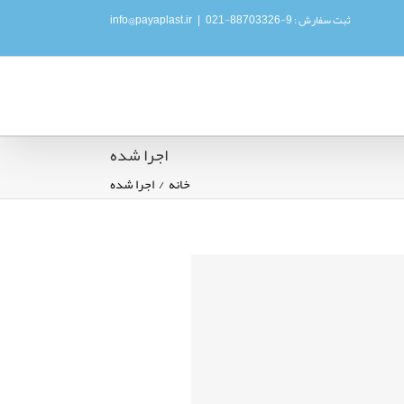
ثبت سفارش : 9-88703326-021
|
info@payaplast.ir
اجرا شده
خانه
/
اجرا شده