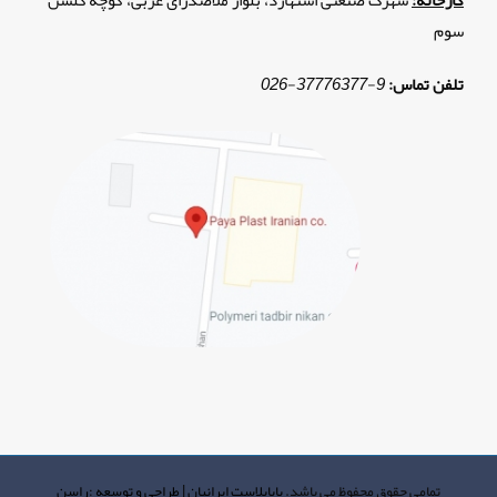
کارخانه:
شهرک صنعتی اشتهارد، بلوار ملاصدرای غربی، کوچه گلشن
سوم
تلفن تماس:
9
-
37776377
-
026
تمامی حقوق محفوظ می باشد.
پایاپلاست ایرانیان
|
طراحی و توسعه :راسن